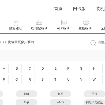
首页
网卡版
装机
动
鼠标驱动
扫描仪驱动
网卡驱动
主板驱动
无
动
>>
优速腾摄像头驱动
A
B
C
D
E
F
G
H
P
Q
R
S
T
U
V
W
Intel
联想
罗技
华硕
AMD
柯尼卡美能达