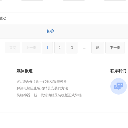
京瓷
理光
技嘉
华为
微星
英特尔
驱动
名称
首页
上一页
1
2
3
...
68
下一页
媒体报道
联系我们
Win10必备！新一代驱动安装神器
解决电脑阻止驱动精灵安装的方法
装机神器！新一代驱动精灵装机版正式降临