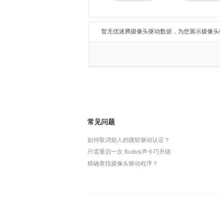
兄弟
东芝
得力
瑞昱
暂无优速腾摄像头驱动数据，为您展示摄像头
常见问题
如何取消烦人的微软驱动认证？
只需重启一次 Realtek声卡巧升级
精确查找摄像头驱动程序？