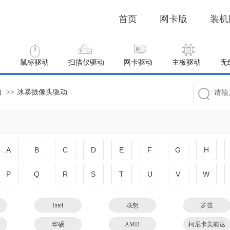
首页
网卡版
装机
动
鼠标驱动
扫描仪驱动
网卡驱动
主板驱动
无
动
>>
冰暴摄像头驱动
A
B
C
D
E
F
G
H
P
Q
R
S
T
U
V
W
Intel
联想
罗技
华硕
AMD
柯尼卡美能达