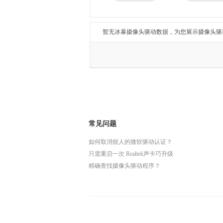
兄弟
东芝
得力
瑞昱
暂无冰暴摄像头驱动数据，为您展示摄像头驱
常见问题
如何取消烦人的微软驱动认证？
只需重启一次 Realtek声卡巧升级
精确查找摄像头驱动程序？