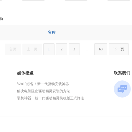
京瓷
理光
技嘉
华为
微星
英特尔
动
名称
首页
上一页
1
2
3
...
68
下一页
媒体报道
联系我们
Win10必备！新一代驱动安装神器
解决电脑阻止驱动精灵安装的方法
装机神器！新一代驱动精灵装机版正式降临