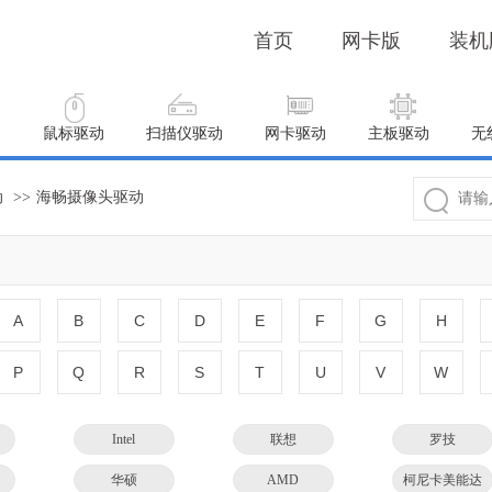
首页
网卡版
装机
动
鼠标驱动
扫描仪驱动
网卡驱动
主板驱动
无
动
>>
海畅摄像头驱动
A
B
C
D
E
F
G
H
P
Q
R
S
T
U
V
W
Intel
联想
罗技
华硕
AMD
柯尼卡美能达