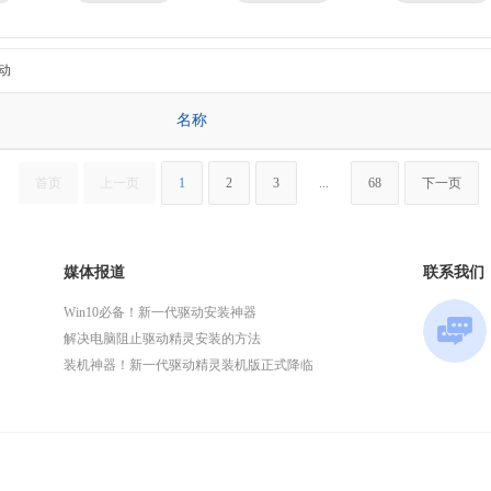
京瓷
理光
技嘉
华为
微星
英特尔
动
名称
首页
上一页
1
2
3
...
68
下一页
媒体报道
联系我们
Win10必备！新一代驱动安装神器
解决电脑阻止驱动精灵安装的方法
装机神器！新一代驱动精灵装机版正式降临