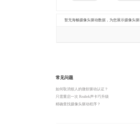
兄弟
东芝
得力
瑞昱
暂无海畅摄像头驱动数据，为您展示摄像头驱
常见问题
如何取消烦人的微软驱动认证？
只需重启一次 Realtek声卡巧升级
精确查找摄像头驱动程序？