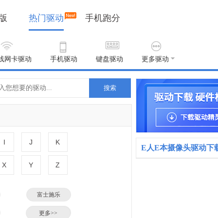
版
热门驱动
手机跑分
线网卡驱动
手机驱动
键盘驱动
更多驱动
搜索
I
J
K
E人E本摄像头驱动下
X
Y
Z
富士施乐
小米
更多>>