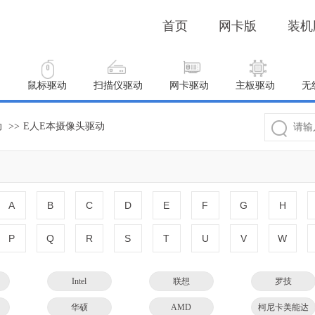
首页
网卡版
装机
动
鼠标驱动
扫描仪驱动
网卡驱动
主板驱动
无
动
>>
E人E本摄像头驱动
A
B
C
D
E
F
G
H
P
Q
R
S
T
U
V
W
Intel
联想
罗技
华硕
AMD
柯尼卡美能达