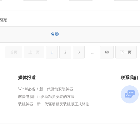
京瓷
理光
技嘉
华为
微星
英特尔
头驱动
名称
首页
上一页
1
2
3
...
68
下一页
媒体报道
联系我们
Win10必备！新一代驱动安装神器
解决电脑阻止驱动精灵安装的方法
装机神器！新一代驱动精灵装机版正式降临