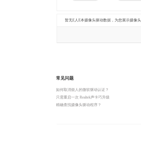
兄弟
东芝
得力
瑞昱
暂无E人E本摄像头驱动数据，为您展示摄像
常见问题
如何取消烦人的微软驱动认证？
只需重启一次 Realtek声卡巧升级
精确查找摄像头驱动程序？