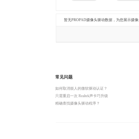
兄弟
东芝
得力
瑞昱
暂无PROPAD摄像头驱动数据，为您展示摄
常见问题
如何取消烦人的微软驱动认证？
只需重启一次 Realtek声卡巧升级
精确查找摄像头驱动程序？