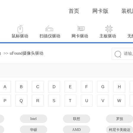
首页
网卡版
装机
动
鼠标驱动
扫描仪驱动
网卡驱动
主板驱动
无
动
>>
uFound摄像头驱动
A
B
C
D
E
F
G
H
P
Q
R
S
T
U
V
W
Intel
联想
罗技
华硕
AMD
柯尼卡美能达