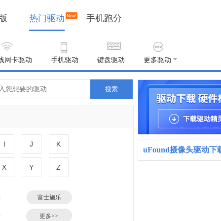
版
热门驱动
手机跑分
线网卡驱动
手机驱动
键盘驱动
更多驱动
搜索
I
J
K
uFound摄像头驱动下
X
Y
Z
富士施乐
小米
更多>>