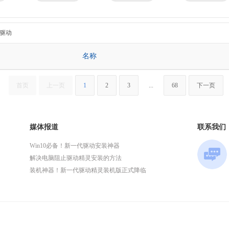
京瓷
理光
技嘉
华为
微星
英特尔
头驱动
名称
首页
上一页
1
2
3
...
68
下一页
媒体报道
联系我们
Win10必备！新一代驱动安装神器
解决电脑阻止驱动精灵安装的方法
装机神器！新一代驱动精灵装机版正式降临