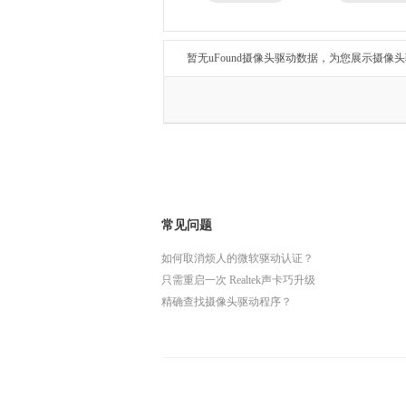
兄弟
东芝
得力
瑞昱
暂无uFound摄像头驱动数据，为您展示摄像
常见问题
如何取消烦人的微软驱动认证？
只需重启一次 Realtek声卡巧升级
精确查找摄像头驱动程序？