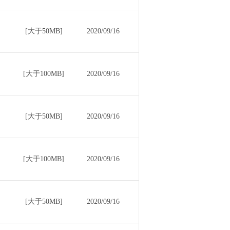
[大于50MB]
2020/09/16
[大于100MB]
2020/09/16
[大于50MB]
2020/09/16
[大于100MB]
2020/09/16
[大于50MB]
2020/09/16