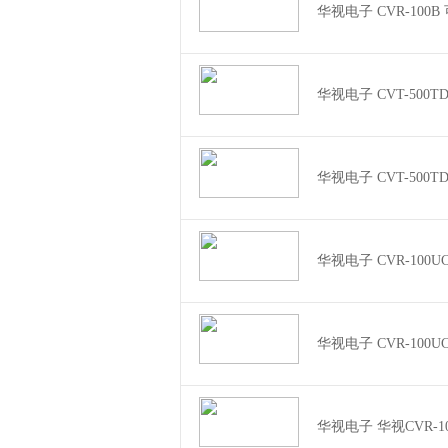
华视电子 CVR-100B 
华视电子 CVT-500TD
华视电子 CVT-500TD
华视电子 CVR-100UC
华视电子 CVR-100UC
华视电子 华视CVR-100