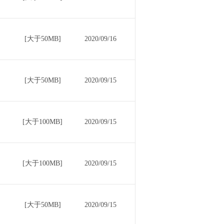
[大于50MB]
2020/09/16
[大于50MB]
2020/09/15
[大于100MB]
2020/09/15
[大于100MB]
2020/09/15
[大于50MB]
2020/09/15