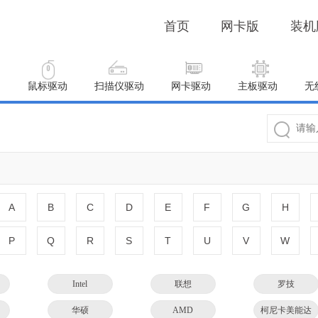
首页
网卡版
装机
动
鼠标驱动
扫描仪驱动
网卡驱动
主板驱动
无
A
B
C
D
E
F
G
H
P
Q
R
S
T
U
V
W
Intel
联想
罗技
华硕
AMD
柯尼卡美能达