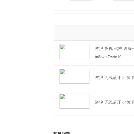
兄弟
东芝
得力
瑞昱
逆狼 夜视 驾校 设备一
in8/win7/win10
逆狼 无线蓝牙 32位 鼠标
逆狼 无线蓝牙 64位 鼠标
常见问题