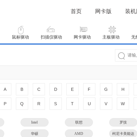
首页
网卡版
装机
动
鼠标驱动
扫描仪驱动
网卡驱动
主板驱动
无
A
B
C
D
E
F
G
H
P
Q
R
S
T
U
V
W
Intel
联想
罗技
华硕
AMD
柯尼卡美能达