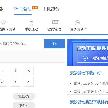
版
热门驱动
手机跑分
线网卡驱动
手机驱动
键盘驱动
更多驱动
搜索
I
J
K
素汐驱动下载排行
X
Y
Z
素汐 ipad蓝牙 32位 鼠
素汐 ipad蓝牙 64位 鼠
富士施乐
素汐驱动类型下载排
小米
更多>>