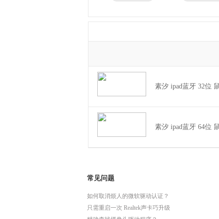
兄弟
东芝
得力
瑞昱
素汐 ipad蓝牙 32位 鼠
素汐 ipad蓝牙 64位 鼠
常见问题
如何取消烦人的微软驱动认证？
只需重启一次 Realtek声卡巧升级