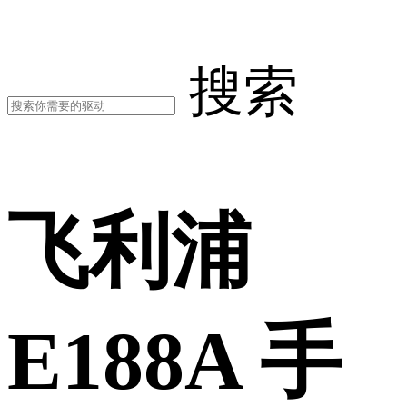
搜索
飞利浦
E188A 手