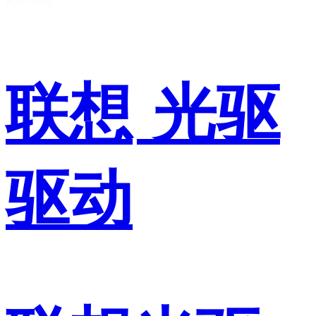
联想
光驱
驱动