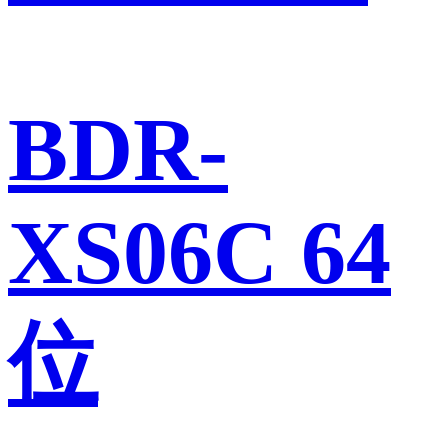
BDR-
XS06C 64
位