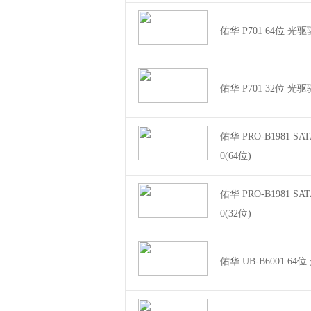
佑华 P701 64位 光驱驱
佑华 P701 32位 光驱驱
佑华 PRO-B1981 S
0(64位)
佑华 PRO-B1981 S
0(32位)
佑华 UB-B6001 64位