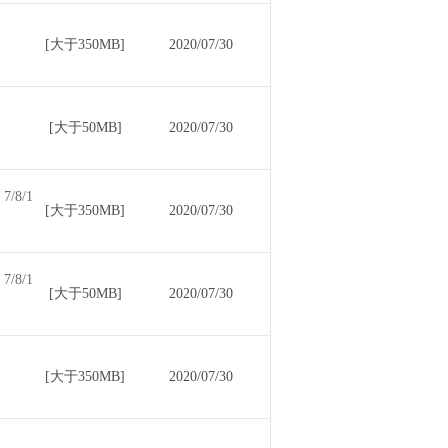
[大于350MB]
2020/07/30
[大于50MB]
2020/07/30
/8/1
[大于350MB]
2020/07/30
/8/1
[大于50MB]
2020/07/30
[大于350MB]
2020/07/30