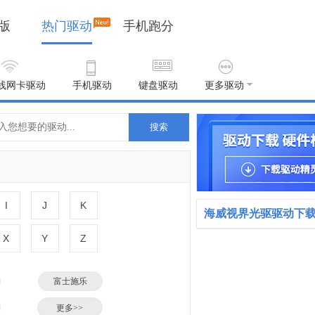
版
热门驱动
手机跑分
线网卡驱动
手机驱动
键盘驱动
更多驱动
搜索
I
J
K
海威视界光驱驱动下
X
Y
Z
富士施乐
小米
更多>>