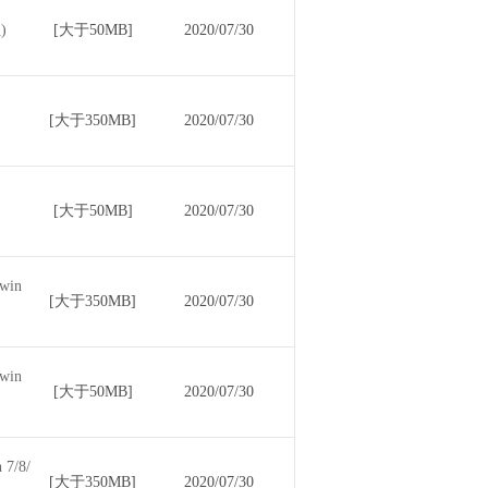
)
[大于50MB]
2020/07/30
[大于350MB]
2020/07/30
[大于50MB]
2020/07/30
win
[大于350MB]
2020/07/30
win
[大于50MB]
2020/07/30
7/8/
[大于350MB]
2020/07/30