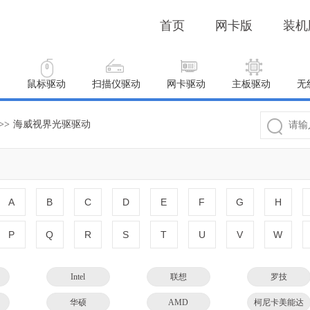
首页
网卡版
装机
动
鼠标驱动
扫描仪驱动
网卡驱动
主板驱动
无
>>
海威视界光驱驱动
A
B
C
D
E
F
G
H
P
Q
R
S
T
U
V
W
Intel
联想
罗技
华硕
AMD
柯尼卡美能达