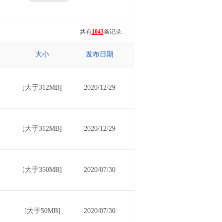
三星
七彩虹
共有
1043
条记录
大小
发布日期
[大于312MB]
2020/12/29
[大于312MB]
2020/12/29
[大于350MB]
2020/07/30
[大于50MB]
2020/07/30