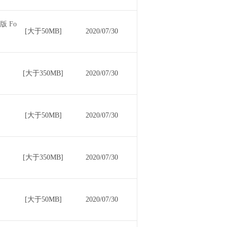
版 Fo
[大于50MB]
2020/07/30
[大于350MB]
2020/07/30
[大于50MB]
2020/07/30
[大于350MB]
2020/07/30
[大于50MB]
2020/07/30