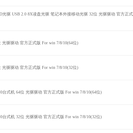
DVD光驱 USB 2.0 8X读盘光驱 笔记本外接移动光驱 32位 光驱驱动 官方正式
 光驱驱动 官方正式版 For win 7/8/10(64位)
 光驱驱动 官方正式版 For win 7/8/10(32位)
0台式机 64位 光驱驱动 官方正式版 For win 7/8/10(64位)
0台式机 32位 光驱驱动 官方正式版 For win 7/8/10(32位)