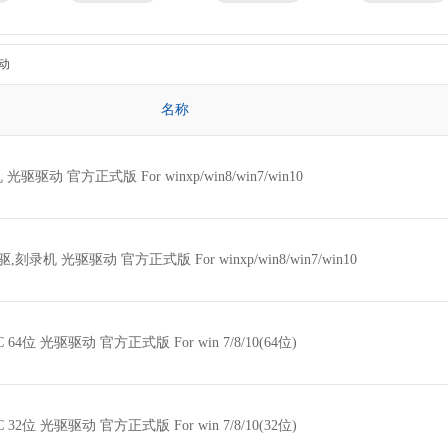
京瓷
理光
技嘉
华为
微星
英特尔
动
名称
驱动 官方正式版 For winxp/win8/win7/win10
d光驱,刻录机 光驱驱动 官方正式版 For winxp/win8/win7/win10
S06C 64位 光驱驱动 官方正式版 For win 7/8/10(64位)
S06C 32位 光驱驱动 官方正式版 For win 7/8/10(32位)