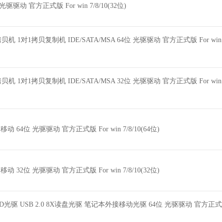
 光驱驱动 官方正式版 For win 7/8/10(32位)
拷贝机 1对1拷贝复制机 IDE/SATA/MSA 64位 光驱驱动 官方正式版 For win 7
拷贝机 1对1拷贝复制机 IDE/SATA/MSA 32位 光驱驱动 官方正式版 For win 7
动 64位 光驱驱动 官方正式版 For win 7/8/10(64位)
动 32位 光驱驱动 官方正式版 For win 7/8/10(32位)
DVD光驱 USB 2.0 8X读盘光驱 笔记本外接移动光驱 64位 光驱驱动 官方正式