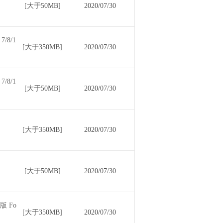
[大于50MB]
2020/07/30
/8/1
[大于350MB]
2020/07/30
/8/1
[大于50MB]
2020/07/30
[大于350MB]
2020/07/30
[大于50MB]
2020/07/30
版 Fo
[大于350MB]
2020/07/30