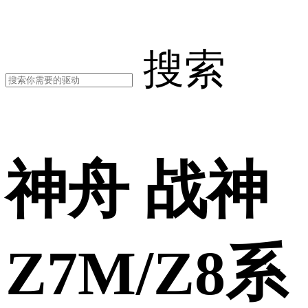
搜索
神舟 战神
Z7M/Z8系