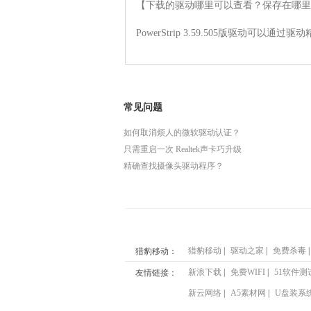
【下载的驱动哪里可以查看？保存在哪里
PowerStrip 3.59.505版驱
常见问题
如何取消烦人的微软驱动认证？
只需重启一次 Realtek声卡巧升级
精确查找摄像头驱动程序？
猎豹移动
|
驱动之家
|
免费杀毒
|
猎豹移动：
新浪下载
|
免费WIFI
|
51软件测
友情链接：
新云网络
|
A5素材网
|
U盘装系