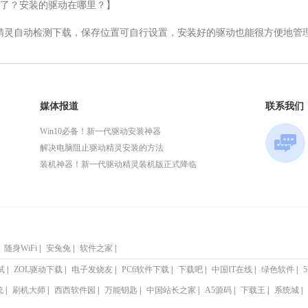
了？安装的驱动在哪里？】

动可以通过驱动精灵自动检测下载，保存位置可自行设置，安装好的驱动也能很方便地管
媒体报道
联系我们
Win10必备！新一代驱动安装神器
解决电脑阻止驱动精灵安装的方法
装机神器！新一代驱动精灵装机版正式降临
随身WiFi
|
安兔兔
|
软件之家
|
试
|
ZOL驱动下载
|
电子发烧友
|
PC6软件下载
|
下载吧
|
中国IT在线
|
绿色软件
|
统
|
刷机大师
|
西西软件园
|
万能钥匙
|
中国站长之家
|
A5源码
|
下载王
|
系统城
|