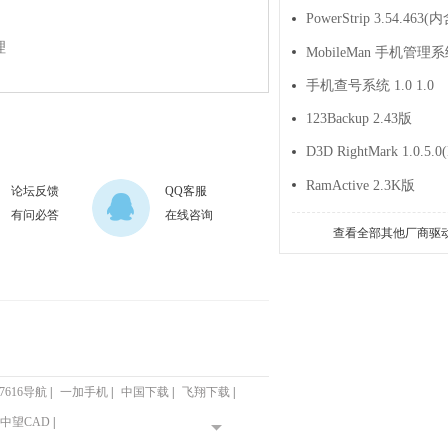
理
手机查号系统 1.0 1.0
123Backup 2.43版
D3D RightMark 1.0.5.0
RamActive 2.3K版
论坛反馈
QQ客服
有问必答
在线咨询
查看全部其他厂商驱
57616导航
|
一加手机
|
中国下载
|
飞翔下载
|
中望CAD
|