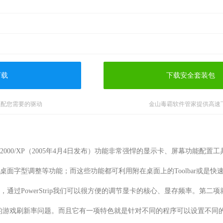
下载
下载安全套装包
匹配您需要的驱动
金山毒霸软件管家提供高速
in9x/ME/NT4/2000/XP（2005年4月4日发布）功能非常强悍的显示卡、屏
面字型调整等功能；而这些功能都可利用附在桌面上的Toolbar或是
通过PowerStrip我们可以很方便的调节显卡的核心、显存频率。第二
的游戏刷新率问题。而且它有一项特色就是针对不同的程序可以设置不同