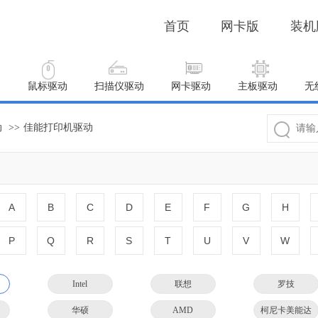
首页
网卡版
装机
动
鼠标驱动
扫描仪驱动
网卡驱动
主板驱动
无
动
>>
佳能打印机驱动
A
B
C
D
E
F
G
H
P
Q
R
S
T
U
V
W
Intel
联想
罗技
华硕
AMD
柯尼卡美能达