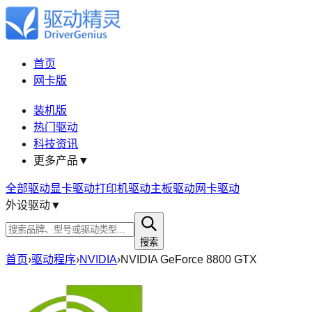
首页
网卡版
装机版
热门驱动
科技资讯
更多产品
▼
全部驱动
显卡驱动
打印机驱动
主板驱动
网卡驱动
外设驱动
▼
搜索
首页
›
驱动程序
›
NVIDIA
›
NVIDIA GeForce 8800 GTX