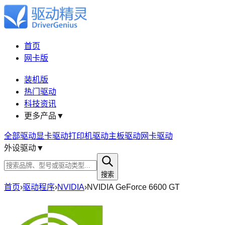
首页
网卡版
装机版
热门驱动
科技资讯
更多产品
▼
全部驱动
显卡驱动
打印机驱动
主板驱动
网卡驱动
外设驱动
▼
搜索
首页
›
驱动程序
›
NVIDIA
›
NVIDIA GeForce 6600 GT