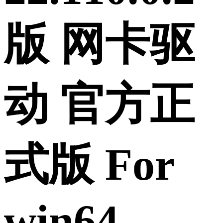
版 网卡驱
动 官方正
式版 For
win64