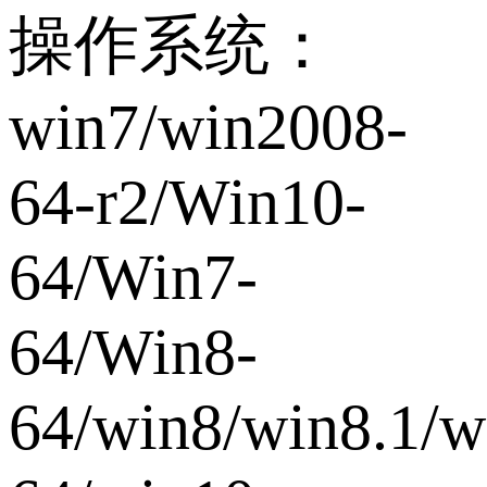
操作系统：
win7/win2008-
64-r2/Win10-
64/Win7-
64/Win8-
64/win8/win8.1/w