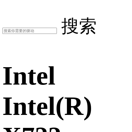
搜索
Intel
Intel(R)