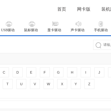
首页
网卡版
装机
USB驱动
鼠标驱动
显卡驱动
声卡驱动
手机驱动
C
D
E
F
G
H
I
J
T
U
V
W
X
Y
Z