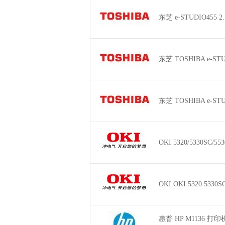
东芝 e-STUDIO455 2
东芝 TOSHIBA e-STU
东芝 TOSHIBA e-STU
OKI 5320/5330SC
OKI OKI 5320 53
惠普 HP M1136 打印机驱动