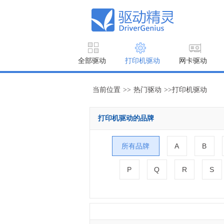
全部驱动
打印机驱动
网卡驱动
当前位置
>>
热门驱动
>>打印机驱动
打印机驱动的品牌
所有品牌
A
B
P
Q
R
S