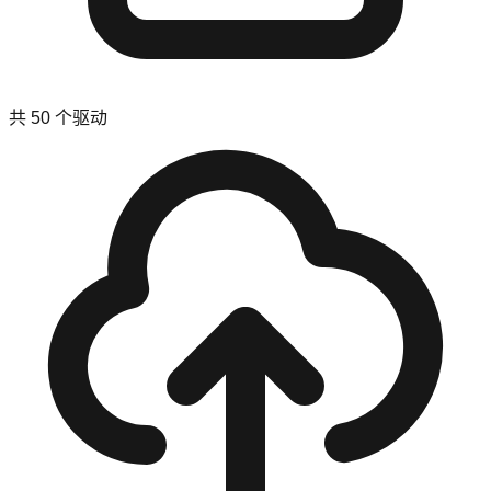
共
50
个驱动